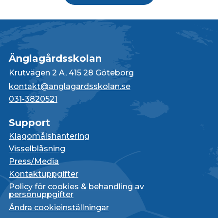
Änglagårdsskolan
Krutvägen 2 A, 415 28 Göteborg
kontakt@anglagardsskolan.se
031-3820521
Support
Klagomålshantering
Visselblåsning
Press/Media
Kontaktuppgifter
Policy för cookies & behandling av
personuppgifter
Ändra cookieinställningar