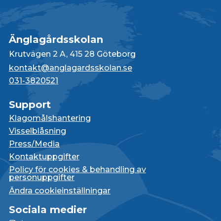
Änglagårdsskolan
Krutvägen 2 A, 415 28 Göteborg
kontakt@anglagardsskolan.se
031-3820521
Support
Klagomålshantering
Visselblåsning
Press/Media
Kontaktuppgifter
Policy för cookies & behandling av
personuppgifter
Ändra cookieinställningar
Sociala medier