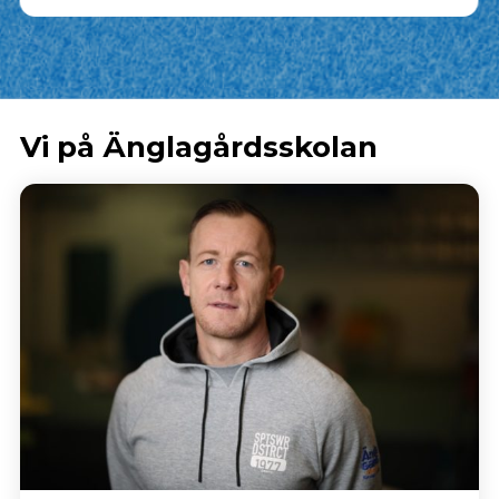
Vi på Änglagårdsskolan